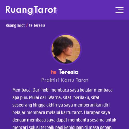
Home
RuangTarot
/
te Teresia
Konsultasi
Apa itu Tarot?
Tentang Kami
Testimonial
te
Teresia
Artikel
Praktisi Kartu Tarot
Membaca. Dari hobi membaca saya belajar membaca
apa pun. Mulai dari Warna, sifat, perilaku, sifat
seseorang hingga akhirnya saya memberanikan diri
belajar membaca melalui kartu tarot. Harapan saya
dengan membaca saya dapat membantu sesama untuk
mencari solusi terbaik bagi kehidupan di masa depan.